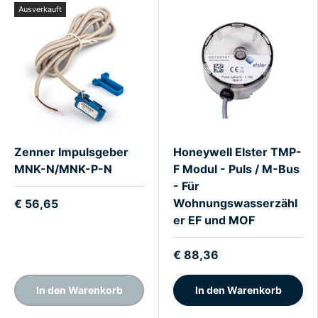
Ausverkauft
Zenner Impulsgeber
Honeywell Elster TMP-
MNK-N/MNK-P-N
F Modul - Puls / M-Bus
- Für
Wohnungswasserzähl
€ 56,65
er EF und MOF
€ 88,36
In den Warenkorb
In den Warenkorb