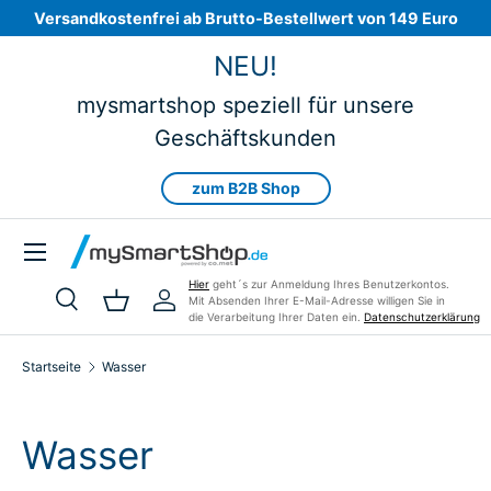
Versandkostenfrei ab Brutto-Bestellwert von 149 Euro
Direkt zum Inhalt
NEU!
mysmartshop speziell für unsere
Geschäftskunden
zum B2B Shop
Menü
Hier
geht´s zur Anmeldung Ihres Benutzerkontos.
Mit Absenden Ihrer E-Mail-Adresse willigen Sie in
Suche
Einkaufskorb
Einloggen
die Verarbeitung Ihrer Daten ein.
Datenschutzerklärung
Suchen
Art
Alle
Startseite
Wasser
Wasser