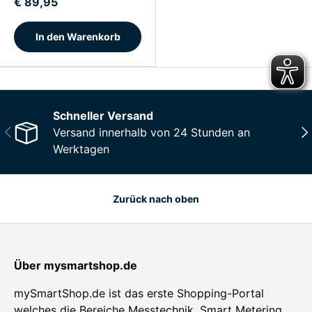
€ 89,95
In den Warenkorb
Schneller Versand
Vorherige
Näc
Versand innerhalb von 24 Stunden an
Werktagen
Zurück nach oben
Über mysmartshop.de
mySmartShop.de ist das erste Shopping-Portal
welches die Bereiche Messtechnik, Smart Metering,