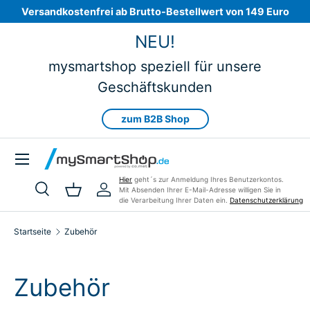
Versandkostenfrei ab Brutto-Bestellwert von 149 Euro
Direkt zum Inhalt
NEU!
mysmartshop speziell für unsere
Geschäftskunden
zum B2B Shop
Menü
Hier
geht´s zur Anmeldung Ihres Benutzerkontos.
Mit Absenden Ihrer E-Mail-Adresse willigen Sie in
Suche
Einkaufskorb
Einloggen
die Verarbeitung Ihrer Daten ein.
Datenschutzerklärung
Suchen
Art
Alle
Startseite
Zubehör
Zubehör