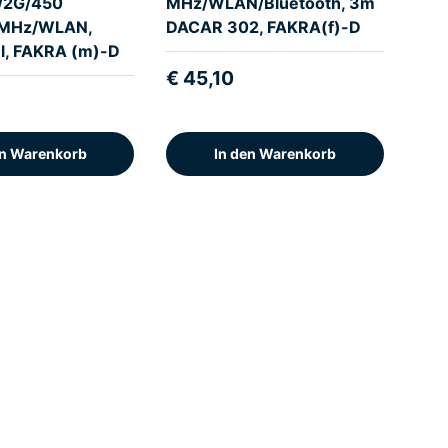
/2G/450
MHz/WLAN/Bluetooth, 3m
MHz/WLAN,
DACAR 302, FAKRA(f)-D
l, FAKRA (m)-D
€ 45,10
en Warenkorb
In den Warenkorb