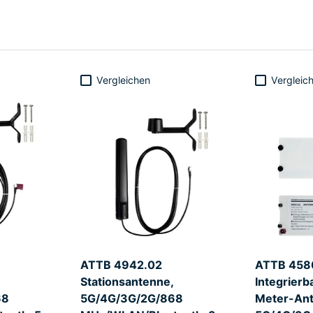
Vergleichen
Vergleic
ATTB 4942.02
ATTB 458
Stationsantenne,
Integrierb
68
5G/4G/3G/2G/868
Meter-Ant