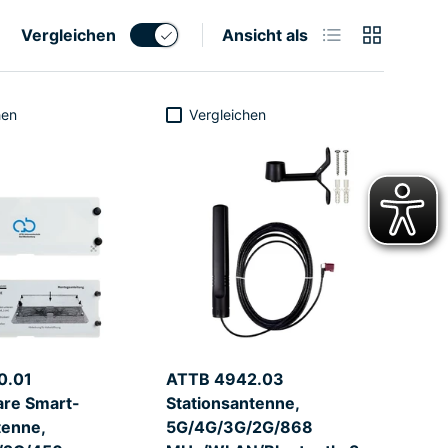
Produktliste
Produktrast
Vergleichen
Ansicht als
hen
Vergleichen
0.01
ATTB 4942.03
are Smart-
Stationsantenne,
enne,
5G/4G/3G/2G/868