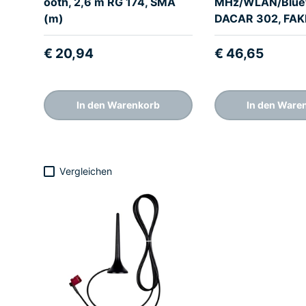
ooth, 2,6 m RG 174, SMA
MHz/WLAN/Bluet
(m)
DACAR 302, FAK
€ 20,94
€ 46,65
In den Warenkorb
In den Ware
Vergleichen