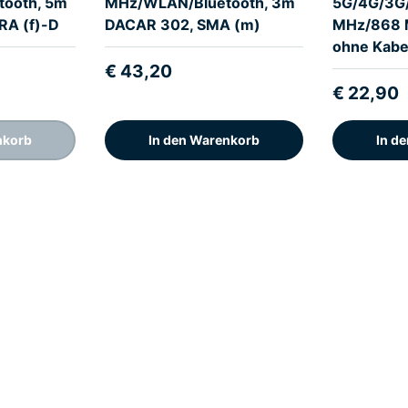
ooth, 5m
MHz/WLAN/Bluetooth, 3m
5G/4G/3G
RA (f)-D
DACAR 302, SMA (m)
MHz/868 
ohne Kabe
€ 43,20
€ 22,90
nkorb
In den Warenkorb
In d