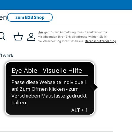
en
zum B2B Shop
Hier
geht´s zur Anmeldung Ihres Benutzerkontos.
Mit Absenden Ihrer E-Mail-Adresse willigen Sie in
Suche
Einkaufskorb
Einloggen
die Verarbeitung Ihrer Daten ein.
Datenschutzerklärung
ftwerk