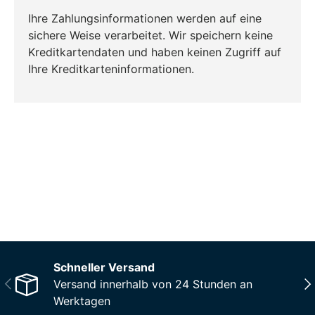
Ihre Zahlungsinformationen werden auf eine
sichere Weise verarbeitet. Wir speichern keine
Kreditkartendaten und haben keinen Zugriff auf
Ihre Kreditkarteninformationen.
CO₂-neu­t­raler Versand für alle
Bestellungen
Mehr Informationen
Schneller Versand
Vorherige
Näc
Versand innerhalb von 24 Stunden an
Werktagen