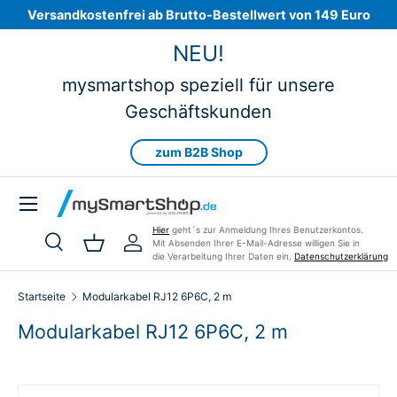
Versandkostenfrei ab Brutto-Bestellwert von 149 Euro
Direkt zum Inhalt
NEU!
mysmartshop speziell für unsere
Geschäftskunden
zum B2B Shop
Menü
Hier
geht´s zur Anmeldung Ihres Benutzerkontos.
Mit Absenden Ihrer E-Mail-Adresse willigen Sie in
Suche
Einkaufskorb
Einloggen
die Verarbeitung Ihrer Daten ein.
Datenschutzerklärung
Suchen
Art
Alle
Startseite
Modularkabel RJ12 6P6C, 2 m
Modularkabel RJ12 6P6C, 2 m