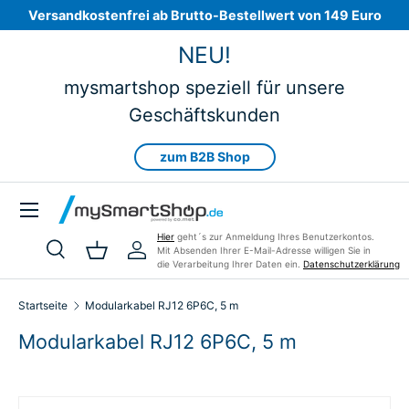
Versandkostenfrei ab Brutto-Bestellwert von 149 Euro
Direkt zum Inhalt
NEU!
mysmartshop speziell für unsere
Geschäftskunden
zum B2B Shop
Menü
Hier
geht´s zur Anmeldung Ihres Benutzerkontos.
Mit Absenden Ihrer E-Mail-Adresse willigen Sie in
Suche
Einkaufskorb
Einloggen
die Verarbeitung Ihrer Daten ein.
Datenschutzerklärung
Suchen
Art
Alle
Startseite
Modularkabel RJ12 6P6C, 5 m
Modularkabel RJ12 6P6C, 5 m