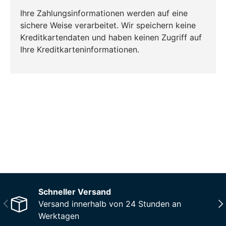
Ihre Zahlungsinformationen werden auf eine
sichere Weise verarbeitet. Wir speichern keine
Kreditkartendaten und haben keinen Zugriff auf
Ihre Kreditkarteninformationen.
CO₂-neu­t­raler Versand für alle
Bestellungen
Mehr Informationen
Schneller Versand
Vorherige
Näc
Versand innerhalb von 24 Stunden an
Werktagen