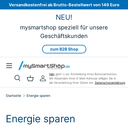
Versandkostenfrei ab Brutto-Bestellwert von 149 Euro
Direkt zum Inhalt
NEU!
mysmartshop speziell für unsere
Geschäftskunden
zum B2B Shop
Menü
Hier
geht´s zur Anmeldung Ihres Benutzerkontos.
Mit Absenden Ihrer E-Mail-Adresse willigen Sie in
Suche
Einkaufskorb
Einloggen
die Verarbeitung Ihrer Daten ein.
Datenschutzerklärung
Suchen
Art
Alle
Startseite
Energie sparen
Energie sparen