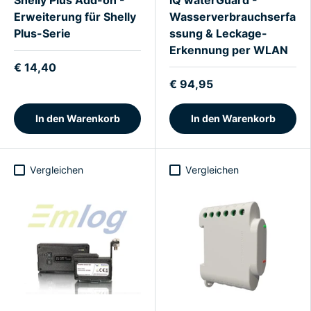
Shelly Plus Add-on -
iQ waterGuard -
Erweiterung für Shelly
Wasserverbrauchserfa
Plus-Serie
ssung & Leckage-
Erkennung per WLAN
€ 14,40
€ 94,95
In den Warenkorb
In den Warenkorb
Vergleichen
Vergleichen