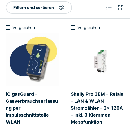
Produktlist
Produ
Filtern und sortieren
Vergleichen
Vergleichen
iQ gasGuard -
Shelly Pro 3EM - Relais
Gasverbrauchserfassu
- LAN & WLAN
ng per
Stromzähler - 3x 120A
Impulsschnittstelle -
- Inkl. 3 Klemmen -
WLAN
Messfunktion