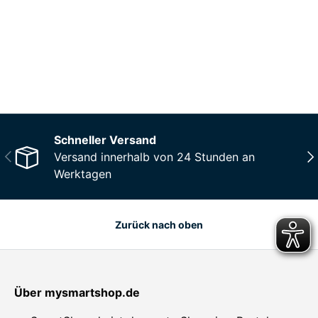
CO₂-neu­t­raler Versand für alle
Bestellungen
Mehr Informationen
Schneller Versand
Vorherige
Näc
Versand innerhalb von 24 Stunden an
Werktagen
Zurück nach oben
Über mysmartshop.de