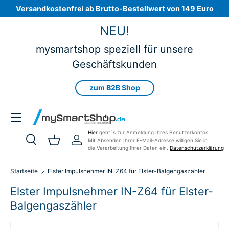
Versandkostenfrei ab Brutto-Bestellwert von 149 Euro
Direkt zum Inhalt
NEU!
mysmartshop speziell für unsere
Geschäftskunden
zum B2B Shop
Menü
Hier
geht´s zur Anmeldung Ihres Benutzerkontos.
Mit Absenden Ihrer E-Mail-Adresse willigen Sie in
Suche
Einkaufskorb
Einloggen
die Verarbeitung Ihrer Daten ein.
Datenschutzerklärung
Suchen
Art
Alle
Startseite
Elster Impulsnehmer IN-Z64 für Elster-Balgengaszähler
Elster Impulsnehmer IN-Z64 für Elster-
Balgengaszähler