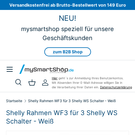
Versandkostenfrei ab Brutto-Bestellwert von 149 Euro
Direkt zum Inhalt
NEU!
mysmartshop speziell für unsere
Geschäftskunden
zum B2B Shop
Menü
Hier
geht´s zur Anmeldung Ihres Benutzerkontos.
Mit Absenden Ihrer E-Mail-Adresse willigen Sie in
Suche
Einkaufskorb
Einloggen
die Verarbeitung Ihrer Daten ein.
Datenschutzerklärung
Suchen
Art
Alle
Startseite
Shelly Rahmen WF3 für 3 Shelly WS Schalter - Weiß
Shelly Rahmen WF3 für 3 Shelly WS
Schalter - Weiß