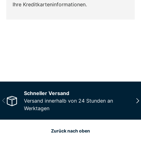
Ihre Kreditkarteninformationen.
CO₂-neu­t­raler Versand für alle
Bestellungen
Mehr Informationen
Schneller Versand
Vorherige
Näc
Versand innerhalb von 24 Stunden an
Werktagen
Zurück nach oben