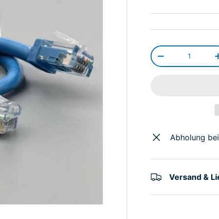
Anzahl
-
Abholung be
Versand & L