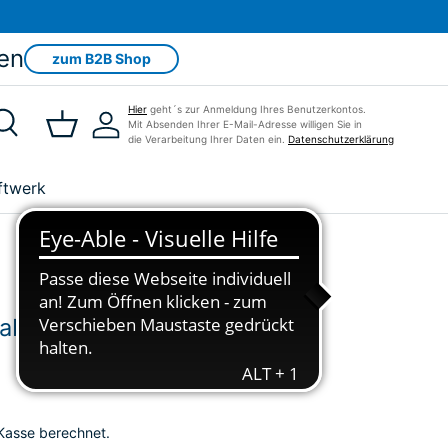
en
zum B2B Shop
Hier
geht´s zur Anmeldung Ihres Benutzerkontos.
Mit Absenden Ihrer E-Mail-Adresse willigen Sie in
Suche
Einkaufskorb
Einloggen
die Verarbeitung Ihrer Daten ein.
Datenschutzerklärung
ftwerk
abel 30cm
Kasse berechnet.