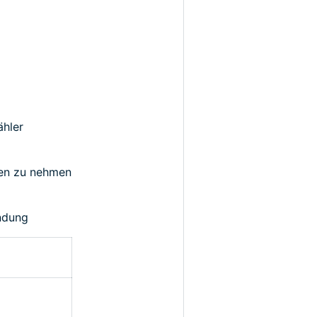
ähler
den zu nehmen
ndung