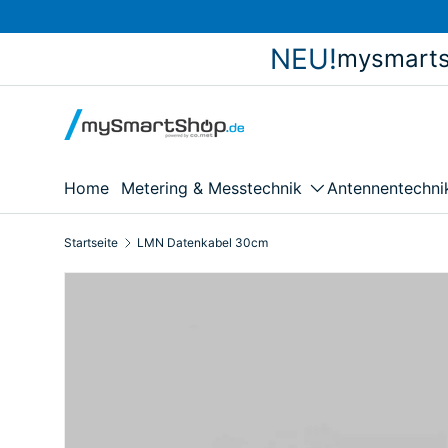
Direkt zum Inhalt
NEU!
mysmarts
Home
Metering & Messtechnik
Antennentechni
Startseite
LMN Datenkabel 30cm