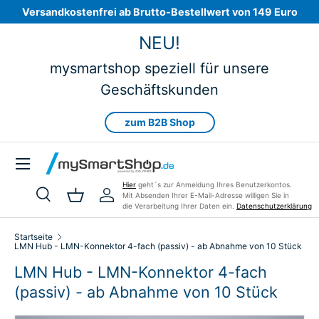
Versandkostenfrei ab Brutto-Bestellwert von 149 Euro
Direkt zum Inhalt
NEU!
mysmartshop speziell für unsere
Geschäftskunden
zum B2B Shop
Menü
Hier
geht´s zur Anmeldung Ihres Benutzerkontos.
Mit Absenden Ihrer E-Mail-Adresse willigen Sie in
Suche
Einkaufskorb
Einloggen
die Verarbeitung Ihrer Daten ein.
Datenschutzerklärung
Suchen
Art
Alle
Startseite
LMN Hub - LMN-Konnektor 4-fach (passiv) - ab Abnahme von 10 Stück
LMN Hub - LMN-Konnektor 4-fach
(passiv) - ab Abnahme von 10 Stück