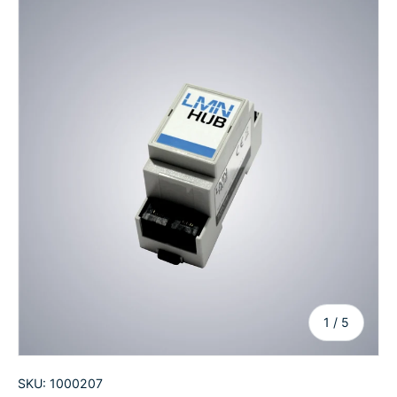
von
1
/
5
SKU:
1000207