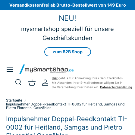
Versandkostenfrei ab Brutto-Bestellwert von 149 Euro
Direkt zum Inhalt
NEU!
mysmartshop speziell für unsere
Geschäftskunden
zum B2B Shop
Menü
Hier
geht´s zur Anmeldung Ihres Benutzerkontos.
Mit Absenden Ihrer E-Mail-Adresse willigen Sie in
Suche
Einkaufskorb
Einloggen
die Verarbeitung Ihrer Daten ein.
Datenschutzerklärung
Suchen
Art
Alle
Startseite
Impulsnehmer Doppel-Reedkontakt TI-0002 für Heitland, Samgas und
Pietro Fiorentini Gaszähler
Impulsnehmer Doppel-Reedkontakt TI-
0002 für Heitland, Samgas und Pietro