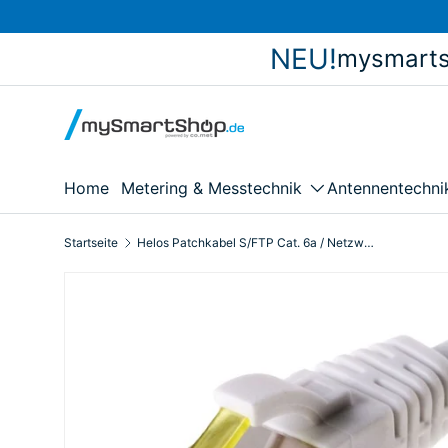
Direkt zum Inhalt
NEU!
mysmarts
Home
Metering & Messtechnik
Antennentechni
Startseite
Helos Patchkabel S/FTP Cat. 6a / Netzwerkkabel, 5 Meter