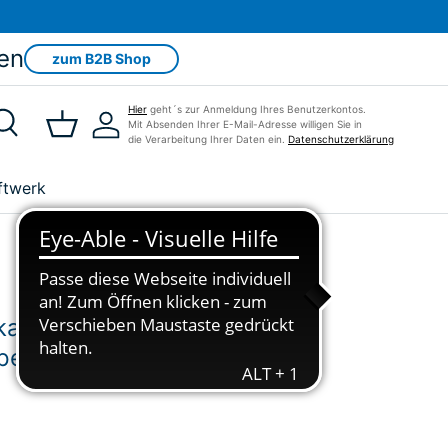
en
zum B2B Shop
Hier
geht´s zur Anmeldung Ihres Benutzerkontos.
Mit Absenden Ihrer E-Mail-Adresse willigen Sie in
Suche
Einkaufskorb
Einloggen
die Verarbeitung Ihrer Daten ein.
Datenschutzerklärung
ftwerk
abel S/FTP Cat. 6a /
el, 5 Meter