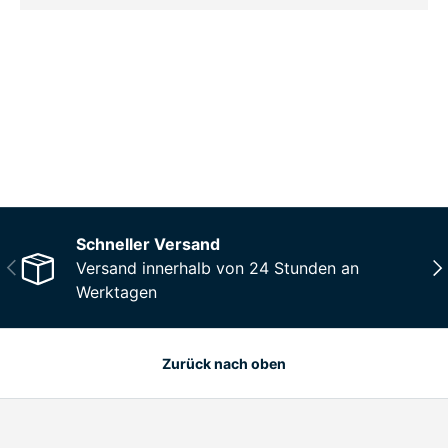
CO₂-neu­t­raler Versand für alle
Bestellungen
Mehr Informationen
Schneller Versand
Vorherige
Näc
Versand innerhalb von 24 Stunden an
Werktagen
Zurück nach oben