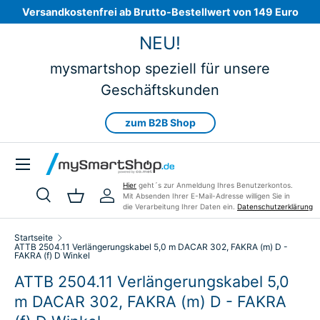
Versandkostenfrei ab Brutto-Bestellwert von 149 Euro
Direkt zum Inhalt
NEU!
mysmartshop speziell für unsere
Geschäftskunden
zum B2B Shop
Menü
Hier
geht´s zur Anmeldung Ihres Benutzerkontos.
Mit Absenden Ihrer E-Mail-Adresse willigen Sie in
Suche
Einkaufskorb
Einloggen
die Verarbeitung Ihrer Daten ein.
Datenschutzerklärung
Suchen
Art
Alle
Startseite
ATTB 2504.11 Verlängerungskabel 5,0 m DACAR 302, FAKRA (m) D -
FAKRA (f) D Winkel
ATTB 2504.11 Verlängerungskabel 5,0
m DACAR 302, FAKRA (m) D - FAKRA