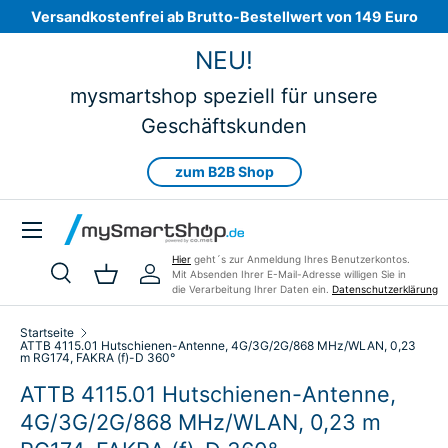
Versandkostenfrei ab Brutto-Bestellwert von 149 Euro
Direkt zum Inhalt
NEU!
mysmartshop speziell für unsere
Geschäftskunden
zum B2B Shop
Menü
Hier
geht´s zur Anmeldung Ihres Benutzerkontos.
Mit Absenden Ihrer E-Mail-Adresse willigen Sie in
Suche
Einkaufskorb
Einloggen
die Verarbeitung Ihrer Daten ein.
Datenschutzerklärung
Suchen
Art
Alle
Startseite
ATTB 4115.01 Hutschienen-Antenne, 4G/3G/2G/868 MHz/WLAN, 0,23
m RG174, FAKRA (f)-D 360°
ATTB 4115.01 Hutschienen-Antenne,
4G/3G/2G/868 MHz/WLAN, 0,23 m