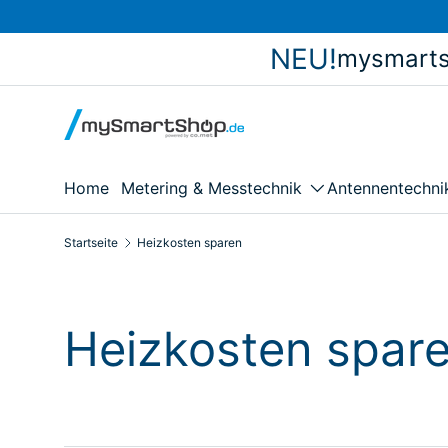
Direkt zum Inhalt
NEU!
mysmarts
Home
Metering & Messtechnik
Antennentechni
Startseite
Heizkosten sparen
Heizkosten spar