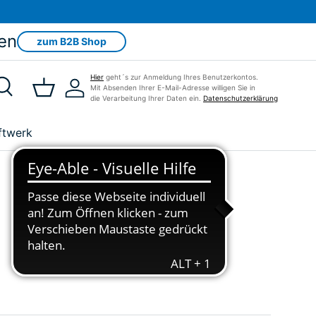
en
zum B2B Shop
Hier
geht´s zur Anmeldung Ihres Benutzerkontos.
Mit Absenden Ihrer E-Mail-Adresse willigen Sie in
Suche
Einkaufskorb
Einloggen
die Verarbeitung Ihrer Daten ein.
Datenschutzerklärung
ftwerk