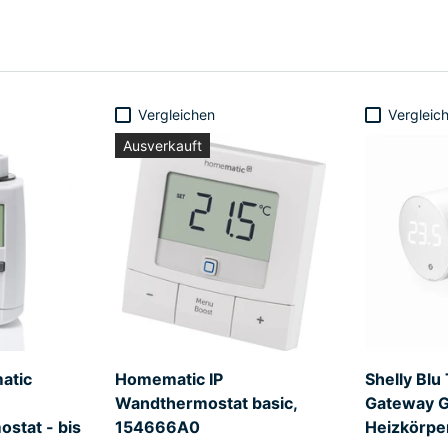
Vergleichen
Vergleic
Ausverkauft
atic
Homematic IP
Shelly Blu
Wandthermostat basic,
Gateway 
stat - bis
154666A0
Heizkörpe