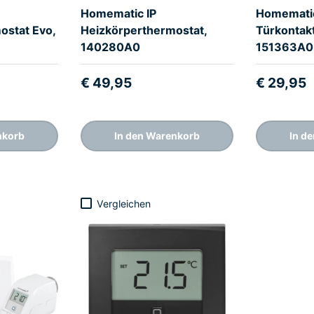
Homematic IP
Homematic
ostat Evo,
Heizkörperthermostat,
Türkontakt
140280A0
151363A0
€ 49,95
€ 29,95
nkorb
In den Warenkorb
In d
Vergleichen