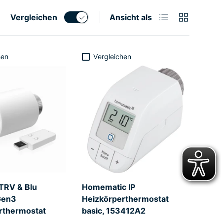
Produktliste
Produktrast
Vergleichen
Ansicht als
hen
Vergleichen
 TRV & Blu
Homematic IP
Gen3
Heizkörperthermostat
rthermostat
basic, 153412A2