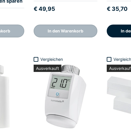
en sparen
€ 49,95
€ 35,70
nkorb
In den Warenkorb
In d
Vergleichen
Vergleic
Ausverkauft
Ausverkauf