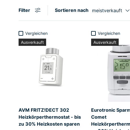
Filter
Sortieren nach
meistverkauft
Vergleichen
Vergleichen
Ausverkauft
Ausverkauft
AVM FRITZ!DECT 302
Eurotronic Sparm
Heizkörperthermostat - bis
Comet
zu 30% Heizkosten sparen
Heizkörperthermo