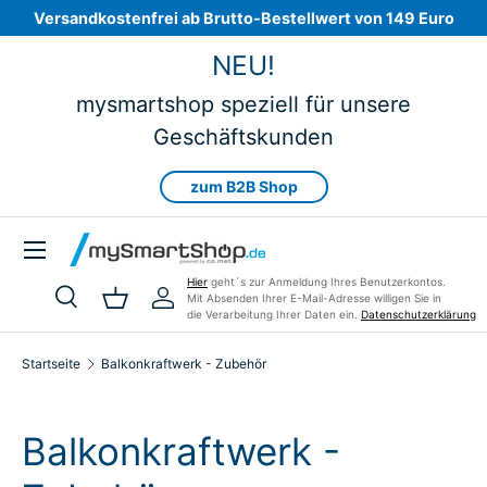
Versandkostenfrei ab Brutto-Bestellwert von 149 Euro
Direkt zum Inhalt
NEU!
mysmartshop speziell für unsere
Geschäftskunden
zum B2B Shop
Menü
Hier
geht´s zur Anmeldung Ihres Benutzerkontos.
Mit Absenden Ihrer E-Mail-Adresse willigen Sie in
Suche
Einkaufskorb
Einloggen
die Verarbeitung Ihrer Daten ein.
Datenschutzerklärung
Suchen
Art
Alle
Startseite
Balkonkraftwerk - Zubehör
Balkonkraftwerk -