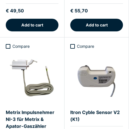
€ 49,50
€ 55,70
Add to cart
Add to cart
Compare
Compare
Metrix Impulsnehmer
Itron Cyble Sensor V2
NI-3 für Metrix &
(K1)
Apator-Gaszähler