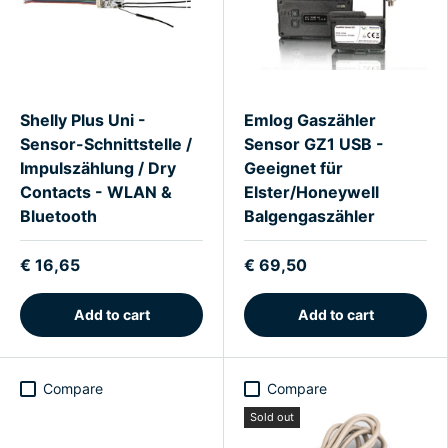
Shelly Plus Uni -
Emlog Gaszähler
Sensor-Schnittstelle /
Sensor GZ1 USB -
Impulszählung / Dry
Geeignet für
Contacts - WLAN &
Elster/Honeywell
Bluetooth
Balgengaszähler
€ 16,65
€ 69,50
Add to cart
Add to cart
Compare
Compare
Sold out