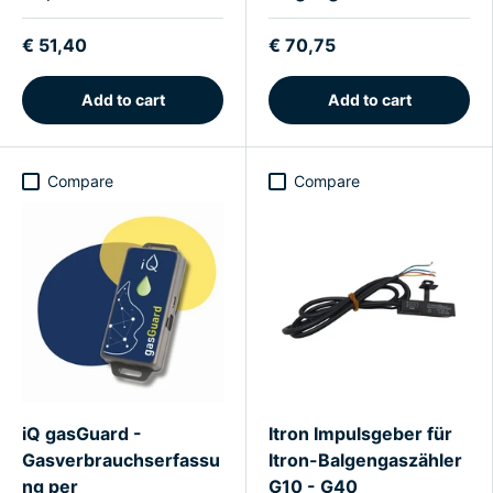
€ 51,40
€ 70,75
Add to cart
Add to cart
Compare
Compare
iQ gasGuard -
Itron Impulsgeber für
Gasverbrauchserfassu
Itron-Balgengaszähler
ng per
G10 - G40