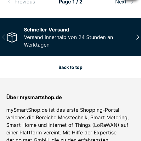
Previous
Page 1 / 2
Next
Schneller Versand
Previous
Nex
Versand innerhalb von 24 Stunden an
Werktagen
Back to top
Über mysmartshop.de
mySmartShop.de ist das erste Shopping-Portal
welches die Bereiche Messtechnik, Smart Metering,
Smart Home und Internet of Things (LoRaWAN) auf
einer Plattform vereint. Mit Hilfe der Expertise
der
co.met GmbH
, die zu den erfahrensten