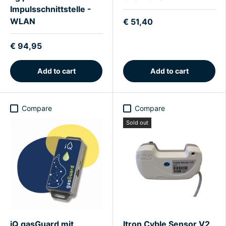
Impulsschnittstelle -
WLAN
€ 51,40
€ 94,95
Add to cart
Add to cart
Compare
Compare
Sold out
iQ gasGuard mit
Itron Cyble Sensor V2