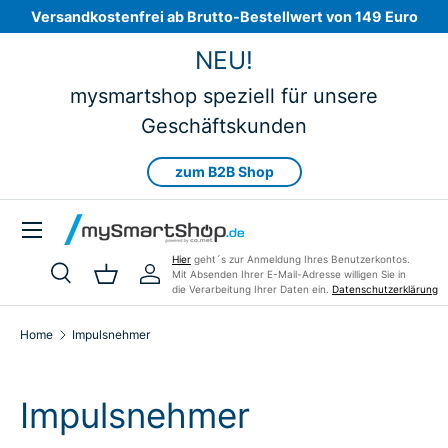
Versandkostenfrei ab Brutto-Bestellwert von 149 Euro
Skip to content
NEU!
mysmartshop speziell für unsere
Geschäftskunden
zum B2B Shop
Menu
Hier
geht´s zur Anmeldung Ihres Benutzerkontos.
Mit Absenden Ihrer E-Mail-Adresse willigen Sie in
Search
Basket
Log in
die Verarbeitung Ihrer Daten ein.
Datenschutzerklärung
Search
Product type
All
Home
Impulsnehmer
Impulsnehmer