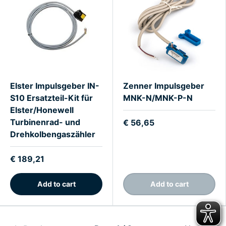
Elster Impulsgeber IN-
Zenner Impulsgeber
S10 Ersatzteil-Kit für
MNK-N/MNK-P-N
Elster/Honewell
Turbinenrad- und
€ 56,65
Drehkolbengaszähler
€ 189,21
Add to cart
Add to cart