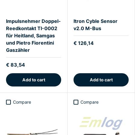
Impulsnehmer Doppel-
Itron Cyble Sensor
Reedkontakt TI-0002
v2.0 M-Bus
für Heitland, Samgas
und Pietro Fiorentini
€ 126,14
Gaszähler
€ 83,54
Add to cart
Add to cart
Compare
Compare