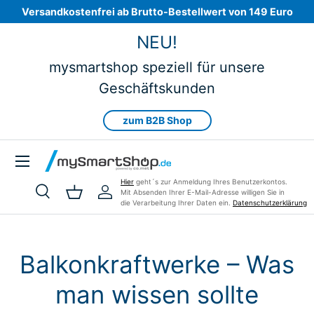
Versandkostenfrei ab Brutto-Bestellwert von 149 Euro
Direkt zum Inhalt
NEU!
mysmartshop speziell für unsere
Geschäftskunden
zum B2B Shop
Menü
Hier
geht´s zur Anmeldung Ihres Benutzerkontos.
Mit Absenden Ihrer E-Mail-Adresse willigen Sie in
Suche
Einkaufskorb
Einloggen
die Verarbeitung Ihrer Daten ein.
Datenschutzerklärung
Suchen
Art
Alle
Balkonkraftwerke – Was
man wissen sollte