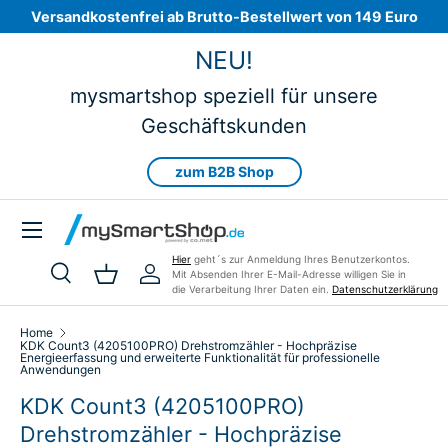
Versandkostenfrei ab Brutto-Bestellwert von 149 Euro
Skip to content
NEU!
mysmartshop speziell für unsere
Geschäftskunden
zum B2B Shop
Menu
Hier
geht´s zur Anmeldung Ihres Benutzerkontos.
Mit Absenden Ihrer E-Mail-Adresse willigen Sie in
Search
Basket
Log in
die Verarbeitung Ihrer Daten ein.
Datenschutzerklärung
Search
Product type
All
Home
KDK Count3 (4205100PRO) Drehstromzähler - Hochpräzise
Energieerfassung und erweiterte Funktionalität für professionelle
Anwendungen
KDK Count3 (4205100PRO)
Drehstromzähler - Hochpräzise