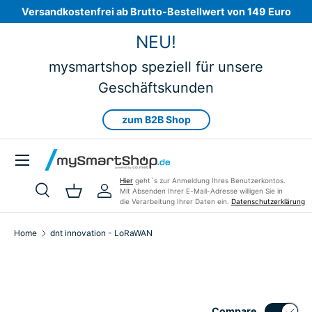
Versandkostenfrei ab Brutto-Bestellwert von 149 Euro
Skip to content
NEU!
mysmartshop speziell für unsere
Geschäftskunden
zum B2B Shop
Menu
Hier
geht´s zur Anmeldung Ihres Benutzerkontos.
Mit Absenden Ihrer E-Mail-Adresse willigen Sie in
Search
Basket
Log in
die Verarbeitung Ihrer Daten ein.
Datenschutzerklärung
Search
Product type
All
Home
dnt innovation - LoRaWAN
Compare